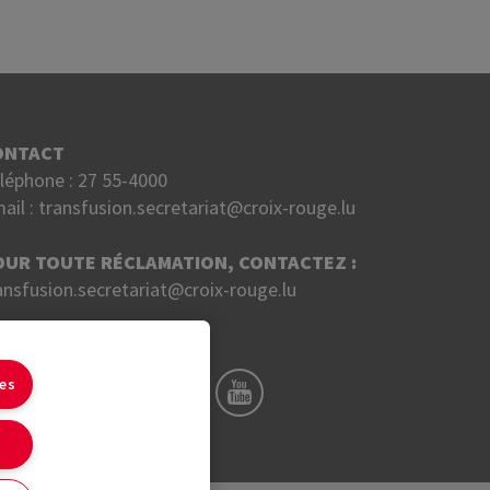
ONTACT
léphone :
27 55-4000
ail :
transfusion.secretariat@croix-rouge.lu
OUR TOUTE RÉCLAMATION, CONTACTEZ :
ansfusion.secretariat@croix-rouge.lu
UIVEZ NOUS SUR
ies