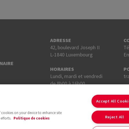
ADRESSE
C
42, boulevard Joseph II
Té
L-1840 Luxembourg
Em
NAIRE
HORAIRES
P
Lundi, mardi et vendredi
tr
de 8h00 à 16h00.
Mercredi et jeudi
S
de 8h00 à 18h00.
Accept All Cook
of cookies on your device to enhance site
Reject All
efforts.
Politique de cookies