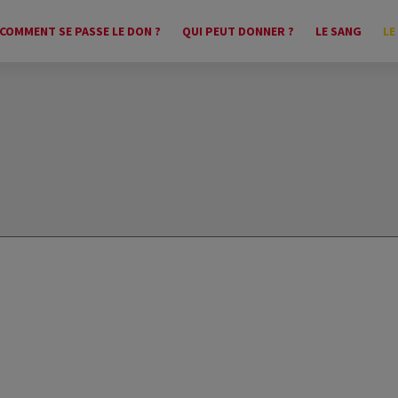
COMMENT SE PASSE LE DON ?
QUI PEUT DONNER ?
LE SANG
LE