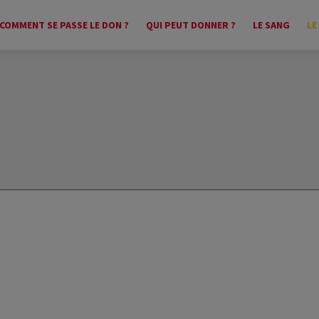
COMMENT SE PASSE LE DON ?
QUI PEUT DONNER ?
LE SANG
LE