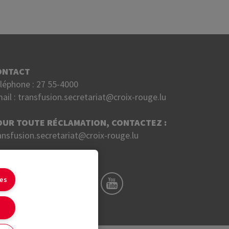
ONTACT
léphone :
27 55-4000
ail :
transfusion.secretariat@croix-rouge.lu
OUR TOUTE RÉCLAMATION, CONTACTEZ :
ansfusion.secretariat@croix-rouge.lu
UIVEZ NOUS SUR
ies