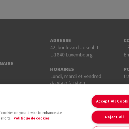
ADRESSE
C
42, boulevard Joseph II
Té
L-1840 Luxembourg
Em
NAIRE
HORAIRES
P
Lundi, mardi et vendredi
tr
de 8h00 à 16h00.
Mercredi et jeudi
S
de 8h00 à 18h00.
Accept All Cook
of cookies on your device to enhance site
Reject All
efforts.
Politique de cookies