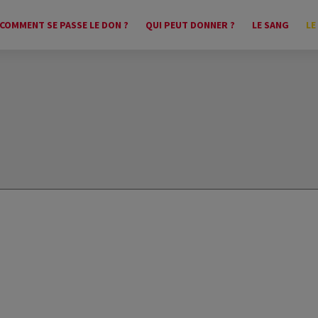
COMMENT SE PASSE LE DON ?
QUI PEUT DONNER ?
LE SANG
LE