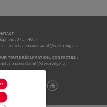
ONTACT
léphone :
27 55-4000
ail :
transfusion.secretariat@croix-rouge.lu
OUR TOUTE RÉCLAMATION, CONTACTEZ :
ansfusion.secretariat@croix-rouge.lu
UIVEZ NOUS SUR
ies