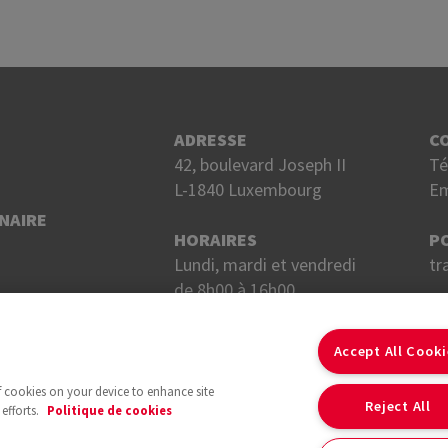
ADRESSE
C
42, boulevard Joseph II
Té
L-1840 Luxembourg
Em
NAIRE
HORAIRES
P
Lundi, mardi et vendredi
tr
de 8h00 à 16h00.
Mercredi et jeudi
S
de 8h00 à 18h00.
Accept All Cook
of cookies on your device to enhance site
Reject All
efforts.
Politique de cookies