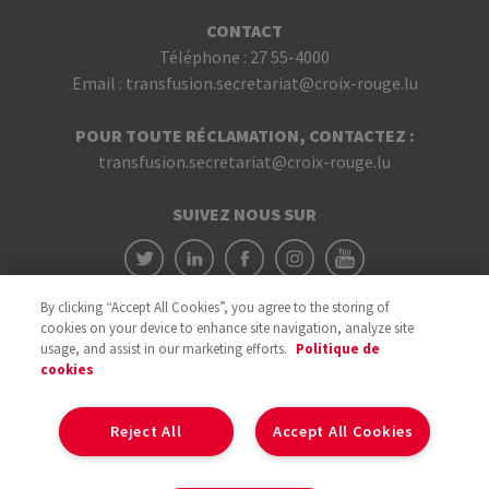
CONTACT
Téléphone :
27 55-4000
Email :
transfusion.secretariat@croix-rouge.lu
POUR TOUTE RÉCLAMATION, CONTACTEZ :
transfusion.secretariat@croix-rouge.lu
SUIVEZ NOUS SUR
By clicking “Accept All Cookies”, you agree to the storing of
cookies on your device to enhance site navigation, analyze site
usage, and assist in our marketing efforts.
Politique de
cookies
Avec le soutien du
Reject All
Accept All Cookies