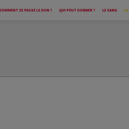
COMMENT SE PASSE LE DON ?
QUI PEUT DONNER ?
LE SANG
LE