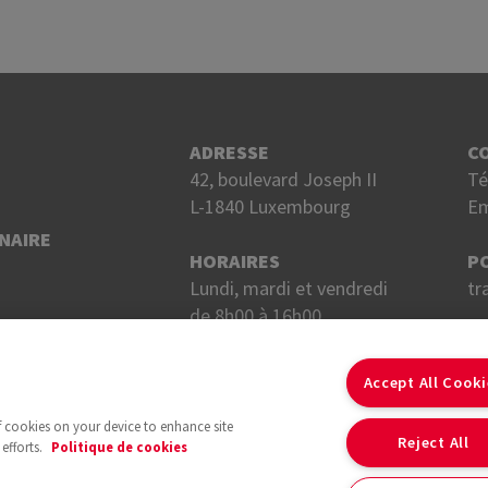
ADRESSE
C
42, boulevard Joseph II
Té
L-1840 Luxembourg
Em
NAIRE
HORAIRES
P
Lundi, mardi et vendredi
tr
de 8h00 à 16h00.
Mercredi et jeudi
S
de 8h00 à 18h00.
Accept All Cook
of cookies on your device to enhance site
Reject All
efforts.
Politique de cookies