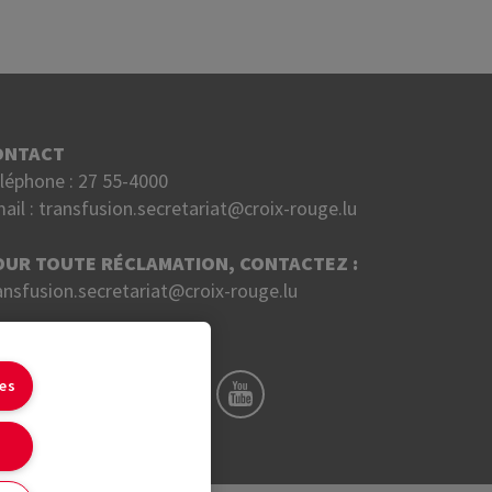
ONTACT
léphone :
27 55-4000
ail :
transfusion.secretariat@croix-rouge.lu
OUR TOUTE RÉCLAMATION, CONTACTEZ :
ansfusion.secretariat@croix-rouge.lu
UIVEZ NOUS SUR
ies