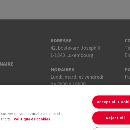
ADRESSE
C
42, boulevard Joseph II
Té
L-1840 Luxembourg
Em
NAIRE
HORAIRES
P
Lundi, mardi et vendredi
tr
de 8h00 à 16h00.
Mercredi et jeudi
S
de 8h00 à 18h00.
Accept All Cook
of cookies on your device to enhance site
Reject All
efforts.
Politique de cookies