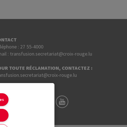
ONTACT
léphone :
27 55-4000
ail :
transfusion.secretariat@croix-rouge.lu
OUR TOUTE RÉCLAMATION, CONTACTEZ :
ansfusion.secretariat@croix-rouge.lu
UIVEZ NOUS SUR
ies