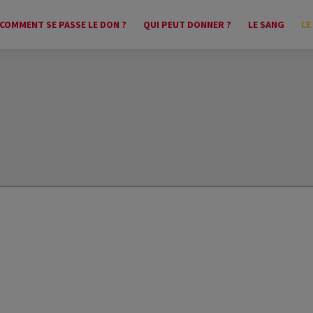
COMMENT SE PASSE LE DON ?
QUI PEUT DONNER ?
LE SANG
LE