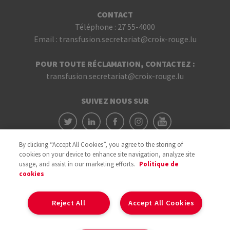
CONTACT
Téléphone :
27 55-4000
Email :
transfusion.secretariat@croix-rouge.lu
POUR TOUTE RÉCLAMATION, CONTACTEZ :
transfusion.secretariat@croix-rouge.lu
SUIVEZ NOUS SUR
By clicking “Accept All Cookies”, you agree to the storing of
cookies on your device to enhance site navigation, analyze site
usage, and assist in our marketing efforts.
Politique de
cookies
Avec le soutien du
Reject All
Accept All Cookies