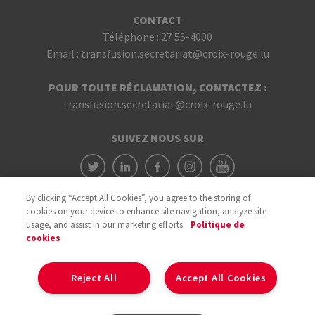
CONTACT
Téléphone :
27 55-4000
Email :
transfusion.secretariat@croix-rouge.lu
POUR TOUTE RÉCLAMATION, CONTACTEZ :
transfusion.secretariat@croix-rouge.lu
SUIVEZ NOUS SUR
By clicking “Accept All Cookies”, you agree to the storing of
cookies on your device to enhance site navigation, analyze site
usage, and assist in our marketing efforts.
Politique de
cookies
Avec le soutien du
Reject All
Accept All Cookies