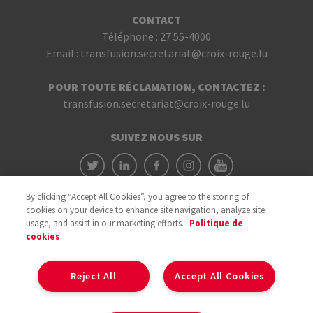
CONTACT
Téléphone :
27 55-4000
Email :
transfusion.secretariat@croix-rouge.lu
POUR TOUTE RÉCLAMATION, CONTACTEZ :
transfusion.secretariat@croix-rouge.lu
SUIVEZ NOUS SUR
By clicking “Accept All Cookies”, you agree to the storing of
cookies on your device to enhance site navigation, analyze site
usage, and assist in our marketing efforts.
Politique de
cookies
Avec le soutien du
Reject All
Accept All Cookies