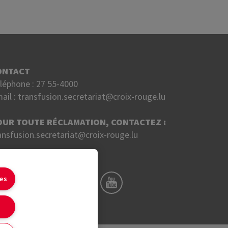
ONTACT
léphone :
27 55-4000
ail :
transfusion.secretariat@croix-rouge.lu
OUR TOUTE RÉCLAMATION, CONTACTEZ :
ansfusion.secretariat@croix-rouge.lu
UIVEZ NOUS SUR
ies