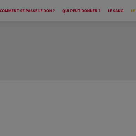
COMMENT SE PASSE LE DON ?
QUI PEUT DONNER ?
LE SANG
LE