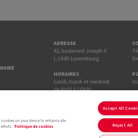
ADRESSE
C
42, boulevard Joseph II
Té
L-1840 Luxembourg
Em
NAIRE
HORAIRES
P
Lundi, mardi et vendredi
tr
de 8h00 à 16h00.
Mercredi et jeudi
S
de 8h00 à 18h00.
Accept All Cook
of cookies on your device to enhance site
Reject All
efforts.
Politique de cookies