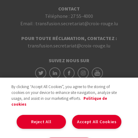
CONTACT
Téléphone :
27 55-4000
Email :
transfusion.secretariat@croix-rouge.lu
POUR TOUTE RÉCLAMATION, CONTACTEZ :
transfusion.secretariat@croix-rouge.lu
SUIVEZ NOUS SUR
By clicking “Accept All Cookies”, you agree to the storing of
cookies on your device to enhance site navigation, analyze site
usage, and assist in our marketing efforts.
Politique de
cookies
Avec le soutien du
Reject All
Accept All Cookies