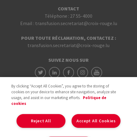
CONTACT
Téléphone :
27 55-4000
Email :
transfusion.secretariat@croix-rouge.lu
POUR TOUTE RÉCLAMATION, CONTACTEZ :
transfusion.secretariat@croix-rouge.lu
SUIVEZ NOUS SUR
By clicking “Accept All Cookies”, you agree to the storing of
cookies on your device to enhance site navigation, analyze site
usage, and assist in our marketing efforts.
Politique de
cookies
Avec le soutien du
Reject All
Accept All Cookies