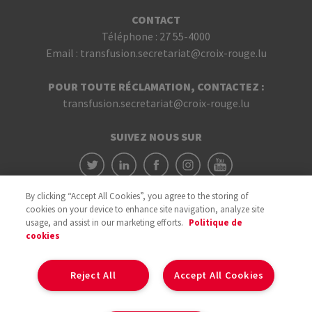
CONTACT
Téléphone :
27 55-4000
Email :
transfusion.secretariat@croix-rouge.lu
POUR TOUTE RÉCLAMATION, CONTACTEZ :
transfusion.secretariat@croix-rouge.lu
SUIVEZ NOUS SUR
By clicking “Accept All Cookies”, you agree to the storing of
cookies on your device to enhance site navigation, analyze site
usage, and assist in our marketing efforts.
Politique de
cookies
Avec le soutien du
Reject All
Accept All Cookies