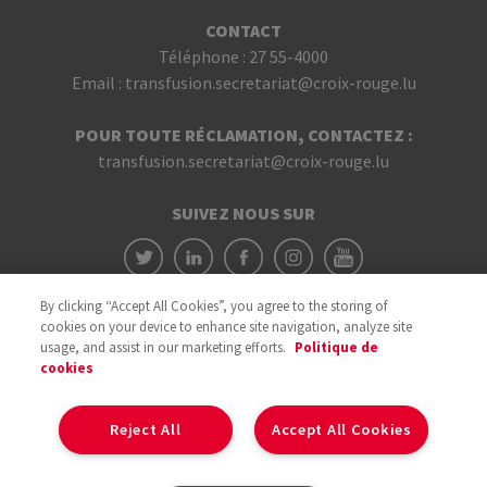
CONTACT
Téléphone :
27 55-4000
Email :
transfusion.secretariat@croix-rouge.lu
POUR TOUTE RÉCLAMATION, CONTACTEZ :
transfusion.secretariat@croix-rouge.lu
SUIVEZ NOUS SUR
By clicking “Accept All Cookies”, you agree to the storing of
cookies on your device to enhance site navigation, analyze site
usage, and assist in our marketing efforts.
Politique de
cookies
Avec le soutien du
Reject All
Accept All Cookies