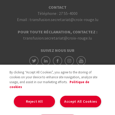
CONTACT
Téléphone :
27 55-4000
Email :
transfusion.secretariat@croix-rouge.lu
POUR TOUTE RÉCLAMATION, CONTACTEZ :
transfusion.secretariat@croix-rouge.lu
SUIVEZ NOUS SUR
By clicking “Accept All Cookies”, you agree to the storing of
cookies on your device to enhance site navigation, analyze site
usage, and assist in our marketing efforts.
Politique de
cookies
Avec le soutien du
Reject All
Accept All Cookies