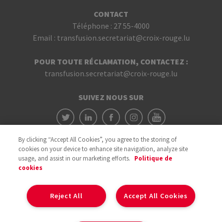
CONTACT
Téléphone :
27 55-4000
Email :
transfusion.secretariat@croix-rouge.lu
POUR TOUTE RÉCLAMATION, CONTACTEZ :
transfusion.secretariat@croix-rouge.lu
SUIVEZ NOUS SUR
By clicking “Accept All Cookies”, you agree to the storing of
cookies on your device to enhance site navigation, analyze site
usage, and assist in our marketing efforts.
Politique de
cookies
Avec le soutien du
Reject All
Accept All Cookies