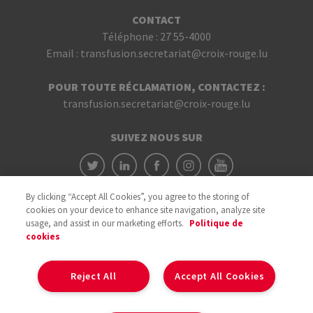
CONTACT
Téléphone :
27 55-4000
Email :
transfusion.secretariat@croix-rouge.lu
POUR TOUTE RÉCLAMATION, CONTACTEZ :
transfusion.secretariat@croix-rouge.lu
SUIVEZ NOUS SUR
By clicking “Accept All Cookies”, you agree to the storing of
cookies on your device to enhance site navigation, analyze site
usage, and assist in our marketing efforts.
Politique de
cookies
Avec le soutien du
Reject All
Accept All Cookies