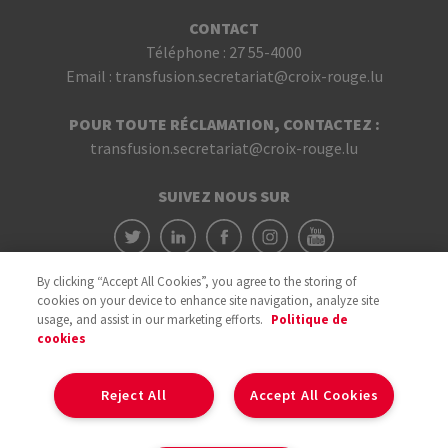
CONTACT
Téléphone :
27 55-4000
Email :
transfusion.secretariat@croix-rouge.lu
POUR TOUTE RÉCLAMATION, CONTACTEZ :
transfusion.secretariat@croix-rouge.lu
SUIVEZ NOUS SUR
By clicking “Accept All Cookies”, you agree to the storing of
cookies on your device to enhance site navigation, analyze site
usage, and assist in our marketing efforts.
Politique de
cookies
Avec le soutien du
Reject All
Accept All Cookies