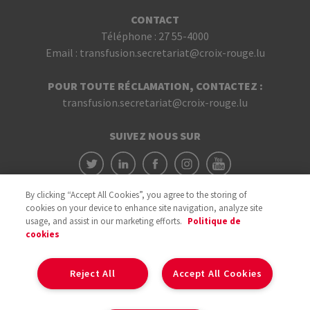
CONTACT
Téléphone :
27 55-4000
Email :
transfusion.secretariat@croix-rouge.lu
POUR TOUTE RÉCLAMATION, CONTACTEZ :
transfusion.secretariat@croix-rouge.lu
SUIVEZ NOUS SUR
By clicking “Accept All Cookies”, you agree to the storing of
cookies on your device to enhance site navigation, analyze site
usage, and assist in our marketing efforts.
Politique de
cookies
Avec le soutien du
Reject All
Accept All Cookies