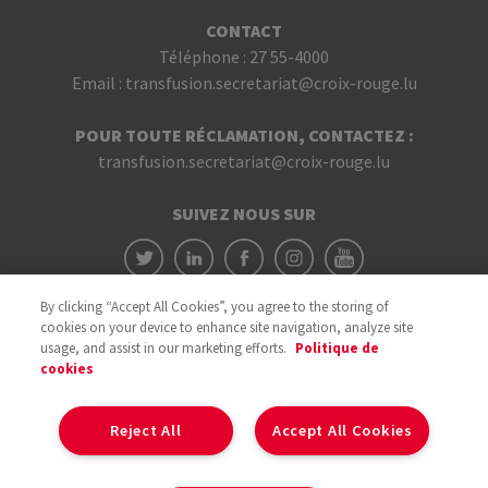
CONTACT
Téléphone :
27 55-4000
Email :
transfusion.secretariat@croix-rouge.lu
POUR TOUTE RÉCLAMATION, CONTACTEZ :
transfusion.secretariat@croix-rouge.lu
SUIVEZ NOUS SUR
By clicking “Accept All Cookies”, you agree to the storing of
cookies on your device to enhance site navigation, analyze site
usage, and assist in our marketing efforts.
Politique de
cookies
Avec le soutien du
Reject All
Accept All Cookies