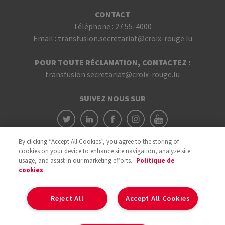
CONTACT
Téléphone :
27 55-4000
Email :
transfusion.secretariat@croix-rouge.lu
POUR TOUTE RÉCLAMATION, CONTACTEZ :
transfusion.secretariat@croix-rouge.lu
SUIVEZ NOUS SUR
By clicking “Accept All Cookies”, you agree to the storing of
cookies on your device to enhance site navigation, analyze site
usage, and assist in our marketing efforts.
Politique de
cookies
Avec le soutien du
Reject All
Accept All Cookies