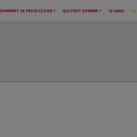
COMMENT SE PASSE LE DON ?
QUI PEUT DONNER ?
LE SANG
LE