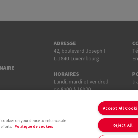
ADRESSE
C
42, boulevard Joseph II
Té
L-1840 Luxembourg
Em
NAIRE
HORAIRES
P
Lundi, mardi et vendredi
tr
de 8h00 à 16h00.
Mercredi et jeudi
S
de 8h00 à 18h00.
Accept All Cook
of cookies on your device to enhance site
Reject All
efforts.
Politique de cookies