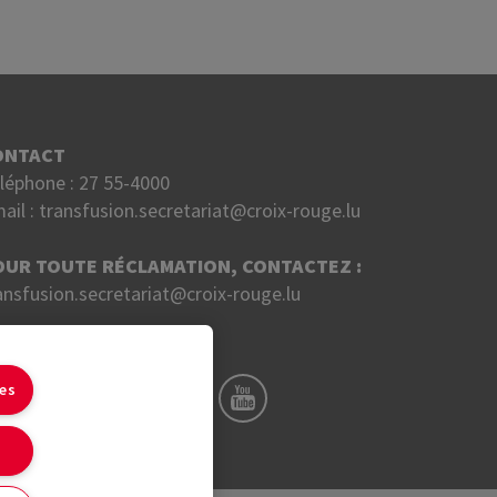
ONTACT
léphone :
27 55-4000
ail :
transfusion.secretariat@croix-rouge.lu
OUR TOUTE RÉCLAMATION, CONTACTEZ :
ansfusion.secretariat@croix-rouge.lu
UIVEZ NOUS SUR
ies