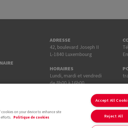
ADRESSE
C
42, boulevard Joseph II
Té
L-1840 Luxembourg
Em
NAIRE
HORAIRES
P
Lundi, mardi et vendredi
tr
de 8h00 à 16h00.
Mercredi et jeudi
S
de 8h00 à 18h00.
Accept All Cook
of cookies on your device to enhance site
Reject All
efforts.
Politique de cookies