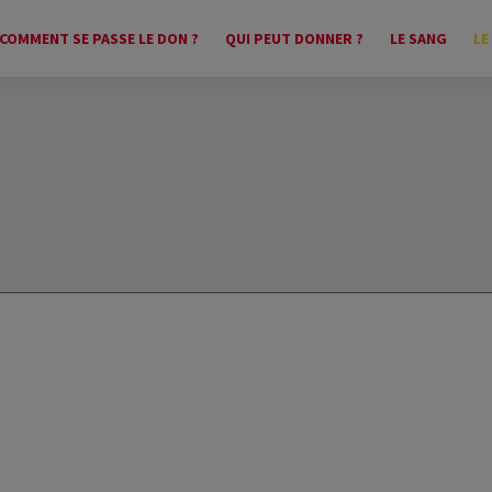
COMMENT SE PASSE LE DON ?
QUI PEUT DONNER ?
LE SANG
LE