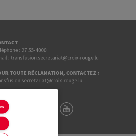
ONTACT
léphone :
27 55-4000
ail :
transfusion.secretariat@croix-rouge.lu
OUR TOUTE RÉCLAMATION, CONTACTEZ :
ansfusion.secretariat@croix-rouge.lu
UIVEZ NOUS SUR
ies