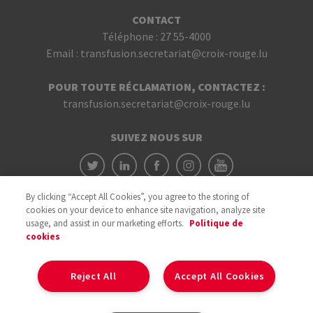
CONTACT
Téléphone :
27 55-4000
Email :
transfusion.secretariat@croix-rouge.lu
POUR TOUTE RÉCLAMATION, CONTACTEZ :
transfusion.secretariat@croix-rouge.lu
SUIVEZ NOUS SUR
By clicking “Accept All Cookies”, you agree to the storing of
cookies on your device to enhance site navigation, analyze site
usage, and assist in our marketing efforts.
Politique de
cookies
Avec le soutien du
Reject All
Accept All Cookies