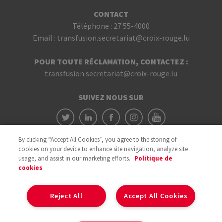
CONTACT
Téléphone :
27 55-4000
Email :
transfusion.secretariat@croix-rouge.lu
POUR TOUTE RÉCLAMATION, CONTACTEZ :
transfusion.secretariat@croix-rouge.lu
SUIVEZ NOUS SUR
By clicking “Accept All Cookies”, you agree to the storing of
cookies on your device to enhance site navigation, analyze site
usage, and assist in our marketing efforts.
Politique de
cookies
Avec le soutien du
Reject All
Accept All Cookies