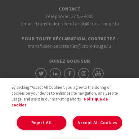
CONTACT
Téléphone :
27 55-4000
Email :
transfusion.secretariat@croix-rouge.lu
POUR TOUTE RÉCLAMATION, CONTACTEZ :
transfusion.secretariat@croix-rouge.lu
SUIVEZ NOUS SUR
By clicking “Accept All Cookies”, you agree to the storing of
cookies on your device to enhance site navigation, analyze site
usage, and assist in our marketing efforts.
Politique de
cookies
Avec le soutien du
Reject All
Accept All Cookies