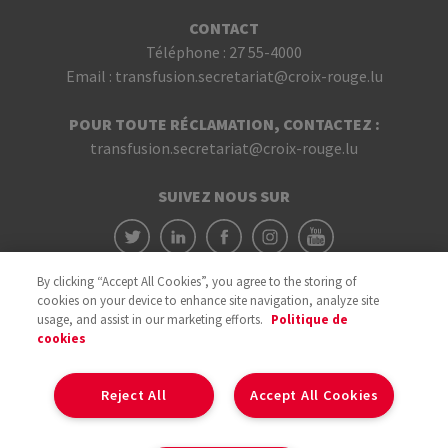
CONTACT
Téléphone :
27 55-4000
Email :
transfusion.secretariat@croix-rouge.lu
POUR TOUTE RÉCLAMATION, CONTACTEZ :
transfusion.secretariat@croix-rouge.lu
SUIVEZ NOUS SUR
By clicking “Accept All Cookies”, you agree to the storing of
cookies on your device to enhance site navigation, analyze site
usage, and assist in our marketing efforts.
Politique de
cookies
Avec le soutien du
Reject All
Accept All Cookies