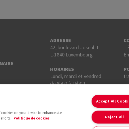
ADRESSE
C
42, boulevard Joseph II
Té
L-1840 Luxembourg
Em
NAIRE
HORAIRES
P
Lundi, mardi et vendredi
tr
de 8h00 à 16h00.
Mercredi et jeudi
S
de 8h00 à 18h00.
Accept All Cook
of cookies on your device to enhance site
Reject All
efforts.
Politique de cookies