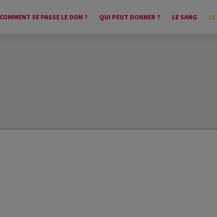
COMMENT SE PASSE LE DON ?
QUI PEUT DONNER ?
LE SANG
LE