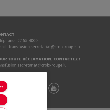
ONTACT
léphone :
27 55-4000
ail :
transfusion.secretariat@croix-rouge.lu
OUR TOUTE RÉCLAMATION, CONTACTEZ :
ansfusion.secretariat@croix-rouge.lu
UIVEZ NOUS SUR
ies