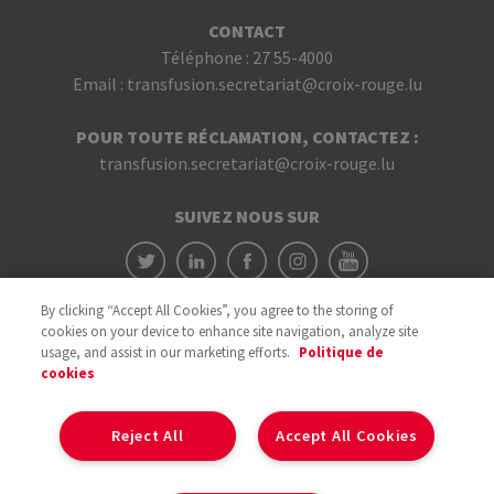
CONTACT
Téléphone :
27 55-4000
Email :
transfusion.secretariat@croix-rouge.lu
POUR TOUTE RÉCLAMATION, CONTACTEZ :
transfusion.secretariat@croix-rouge.lu
SUIVEZ NOUS SUR
By clicking “Accept All Cookies”, you agree to the storing of
cookies on your device to enhance site navigation, analyze site
usage, and assist in our marketing efforts.
Politique de
cookies
Avec le soutien du
Reject All
Accept All Cookies