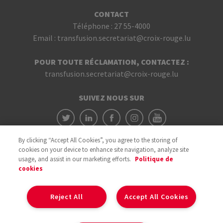
CONTACT
Téléphone :
27 55-4000
Email :
transfusion.secretariat@croix-rouge.lu
POUR TOUTE RÉCLAMATION, CONTACTEZ :
transfusion.secretariat@croix-rouge.lu
SUIVEZ NOUS SUR
By clicking “Accept All Cookies”, you agree to the storing of
cookies on your device to enhance site navigation, analyze site
usage, and assist in our marketing efforts.
Politique de
cookies
Avec le soutien du
Reject All
Accept All Cookies