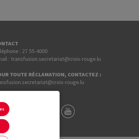
ONTACT
léphone :
27 55-4000
ail :
transfusion.secretariat@croix-rouge.lu
OUR TOUTE RÉCLAMATION, CONTACTEZ :
ansfusion.secretariat@croix-rouge.lu
UIVEZ NOUS SUR
ies