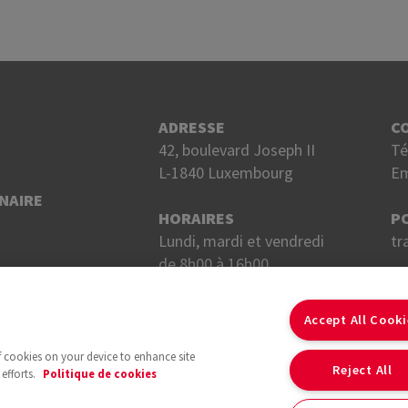
ADRESSE
C
42, boulevard Joseph II
Té
L-1840 Luxembourg
Em
NAIRE
HORAIRES
P
Lundi, mardi et vendredi
tr
de 8h00 à 16h00.
Mercredi et jeudi
S
de 8h00 à 18h00.
Accept All Cook
of cookies on your device to enhance site
Reject All
efforts.
Politique de cookies