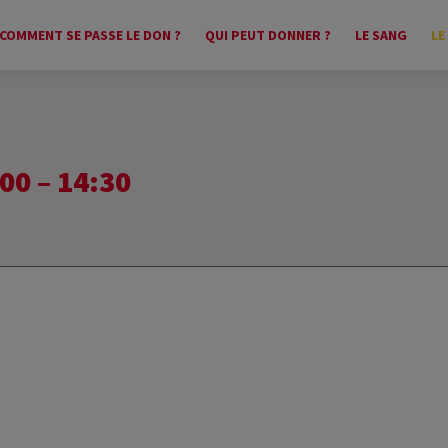
COMMENT SE PASSE LE DON ?
QUI PEUT DONNER ?
LE SANG
LE
0 – 14:30