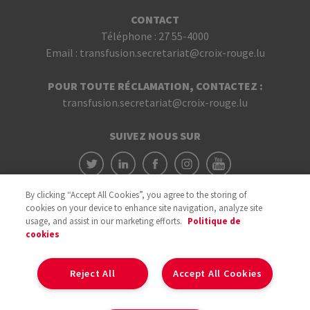
CONTACT
Téléphone :
27 55-4000
Email :
transfusion.secretariat@croix-rouge.lu
POUR TOUTE RÉCLAMATION, CONTACTEZ :
transfusion.secretariat@croix-rouge.lu
SUIVEZ NOUS SUR
By clicking “Accept All Cookies”, you agree to the storing of
cookies on your device to enhance site navigation, analyze site
usage, and assist in our marketing efforts.
Politique de
cookies
Avec le soutien du
Reject All
Accept All Cookies