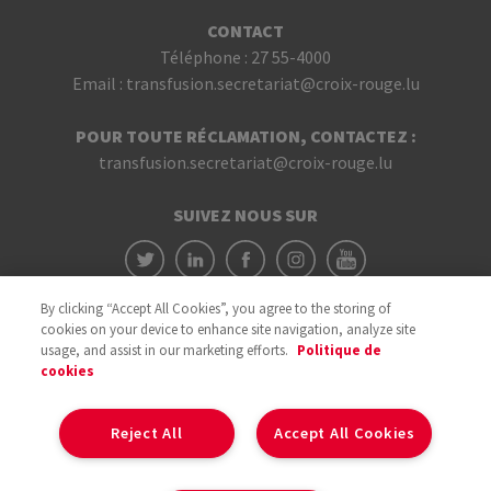
CONTACT
Téléphone :
27 55-4000
Email :
transfusion.secretariat@croix-rouge.lu
POUR TOUTE RÉCLAMATION, CONTACTEZ :
transfusion.secretariat@croix-rouge.lu
SUIVEZ NOUS SUR
By clicking “Accept All Cookies”, you agree to the storing of
cookies on your device to enhance site navigation, analyze site
usage, and assist in our marketing efforts.
Politique de
cookies
Avec le soutien du
Reject All
Accept All Cookies