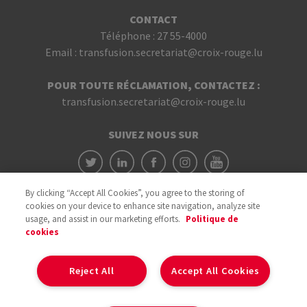
CONTACT
Téléphone :
27 55-4000
Email :
transfusion.secretariat@croix-rouge.lu
POUR TOUTE RÉCLAMATION, CONTACTEZ :
transfusion.secretariat@croix-rouge.lu
SUIVEZ NOUS SUR
By clicking “Accept All Cookies”, you agree to the storing of
cookies on your device to enhance site navigation, analyze site
usage, and assist in our marketing efforts.
Politique de
cookies
Avec le soutien du
Reject All
Accept All Cookies