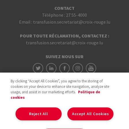
CONTACT
Téléphone :
27 55-4000
Email :
transfusion.secretariat@croix-rouge.lu
POUR TOUTE RÉCLAMATION, CONTACTEZ :
transfusion.secretariat@croix-rouge.lu
SUIVEZ NOUS SUR
By clicking “Accept All Cookies”, you agree to the storing of
cookies on your device to enhance site navigation, analyze site
usage, and assist in our marketing efforts.
Politique de
cookies
Avec le soutien du
Reject All
Accept All Cookies