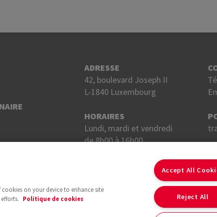
ADRESSE
C
42, boulevard Joseph II
Té
L-1840 Luxembourg
Em
NAIRE
HORAIRES
P
Lundi, mardi et vendredi
tr
de 8h00 à 16h00.
Mercredi et jeudi
S
de 8h00 à 18h00.
Accept All Cook
of cookies on your device to enhance site
Reject All
efforts.
Politique de cookies