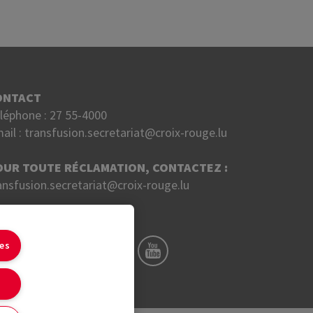
ONTACT
léphone :
27 55-4000
ail :
transfusion.secretariat@croix-rouge.lu
OUR TOUTE RÉCLAMATION, CONTACTEZ :
ansfusion.secretariat@croix-rouge.lu
UIVEZ NOUS SUR
ies