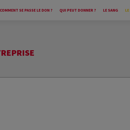
COMMENT SE PASSE LE DON ?
QUI PEUT DONNER ?
LE SANG
LE
TREPRISE