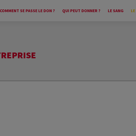
COMMENT SE PASSE LE DON ?
QUI PEUT DONNER ?
LE SANG
LE
TREPRISE