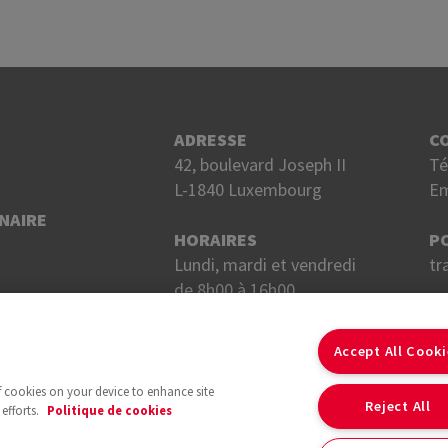
ADRESSE
C
42, boulevard Joseph II
Té
L-1840 Luxembourg
Em
NAIRE
HORAIRES
P
Lundi, mardi et vendredi
tr
de 8h00 à 16h00.
Mercredi et jeudi
S
de 8h00 à 18h00.
Accept All Cook
of cookies on your device to enhance site
Reject All
efforts.
Politique de cookies