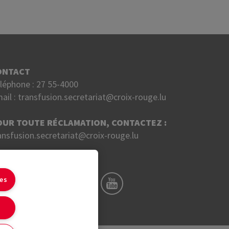
ONTACT
léphone :
27 55-4000
ail :
transfusion.secretariat@croix-rouge.lu
OUR TOUTE RÉCLAMATION, CONTACTEZ :
ansfusion.secretariat@croix-rouge.lu
UIVEZ NOUS SUR
ies