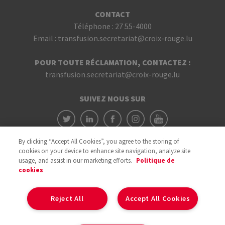
CONTACT
Téléphone :
27 55-4000
Email :
transfusion.secretariat@croix-rouge.lu
POUR TOUTE RÉCLAMATION, CONTACTEZ :
transfusion.secretariat@croix-rouge.lu
SUIVEZ NOUS SUR
By clicking “Accept All Cookies”, you agree to the storing of
cookies on your device to enhance site navigation, analyze site
usage, and assist in our marketing efforts.
Politique de
cookies
Avec le soutien du
Reject All
Accept All Cookies