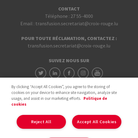
CONTACT
Téléphone :
27 55-4000
Email :
transfusion.secretariat@croix-rouge.lu
POUR TOUTE RÉCLAMATION, CONTACTEZ :
transfusion.secretariat@croix-rouge.lu
SUIVEZ NOUS SUR
By clicking “Accept All Cookies”, you agree to the storing of
cookies on your device to enhance site navigation, analyze site
usage, and assist in our marketing efforts.
Politique de
cookies
Avec le soutien du
Reject All
Accept All Cookies