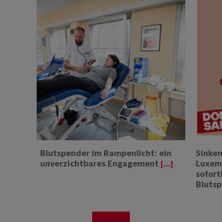
Blutspender im Rampenlicht: ein
Sinken
unverzichtbares Engagement
Luxemb
[...]
sofort
Bluts