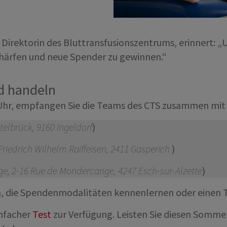
irektorin des Bluttransfusionszentrums, erinnert: „Uns
chärfen und neue Spender zu gewinnen.“
d handeln
 Uhr, empfangen Sie die Teams des CTS zusammen mit Fr
ttelbrück, 9160 Ingeldorf
)
riedrich Wilhelm Raiffeisen, 2411 Gasperich
)
e, 2-16 Rue de Mondercange, 4247 Esch-sur-Alzette
)
en, die Spendenmodalitäten kennenlernen oder einen 
infacher
Test
zur Verfügung. Leisten Sie diesen Sommer