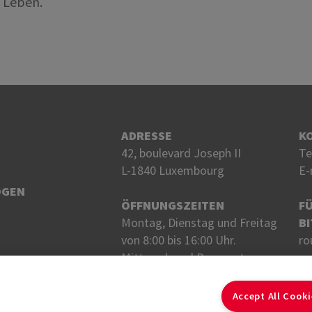
e Leben.
ADRESSE
K
42, boulevard Joseph II
Te
L-1840 Luxembourg
E-
OGEN
ÖFFNUNGSZEITEN
F
Montag, Dienstag und Freitag
BI
von 8:00 bis 16:00 Uhr.
ro
Mittwoch und Donnerstag
von 8 bis 18 Uhr.
FO
Accept All Cook