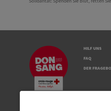
Solidarität: Spenden Sie Blut, retten Si
HILF UNS
FAQ
DER FRAGEB