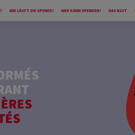
?
WIE LÄUFT DIE SPENDE?
WER KANN SPENDEN?
DAS BLUT
FORMÉS
RANT
IÈRES
TÉS