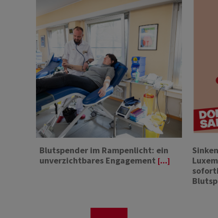
Blutspender im Rampenlicht: ein
Sinken
unverzichtbares Engagement
Luxemb
[...]
sofort
Bluts