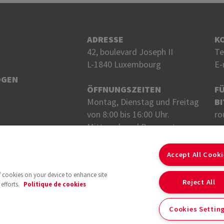
ADRESSE
K
42, boulevard Joseph II
Te
L-1840 Luxembourg
E-
OGEN
ÖFFNUNGSZEITEN
F
Montag, Dienstag und Freitag
BI
von 8:00 bis 16:00 Uhr.
ro
Mittwoch und Donnerstag
von 8 bis 18 Uhr.
FO
Accept All Cook
of cookies on your device to enhance site
Reject All
efforts.
Politique de cookies
Cookies Settin
Mit der Unterstützung von