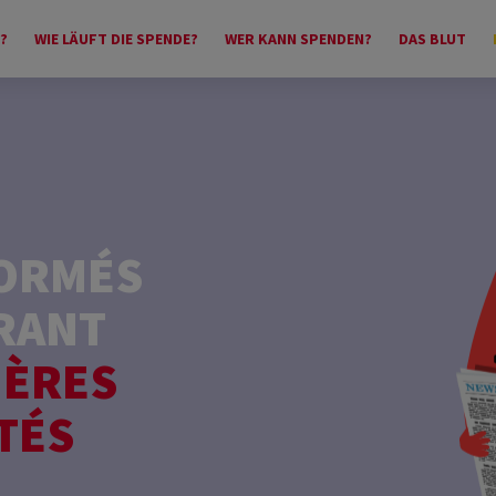
?
WIE LÄUFT DIE SPENDE?
WER KANN SPENDEN?
DAS BLUT
FORMÉS
RANT
IÈRES
TÉS