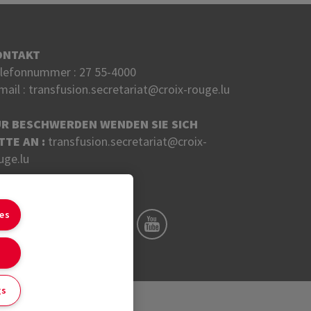
ONTAKT
lefonnummer :
27 55-4000
mail :
transfusion.secretariat@croix-rouge.lu
ÜR BESCHWERDEN WENDEN SIE SICH
TTE AN :
transfusion.secretariat@croix-
uge.lu
LGEN SIE UNS AUF
ies
gs