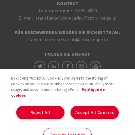
KONTAKT
Telefonnummer :
27 55-4000
E-mail :
transfusion.secretariat@croix-rouge.lu
FÜR BESCHWERDEN WENDEN SIE SICH BITTE AN :
transfusion.secretariat@croix-rouge.lu
FOLGEN SIE UNS AUF
By clicking “Accept All Cookies”, you agree to the storing of
cookies on your device to enhance site navigation, analyze site
usage, and assist in our marketing efforts.
Politique de
cookies
Mit der Unterstützung von
Reject All
Accept All Cookies
Cookies
Cookies Settings