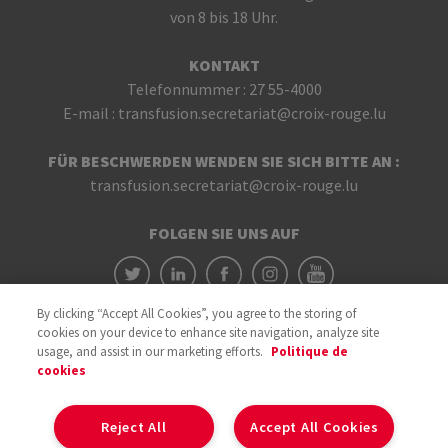
von 8 bis 18 Uhr.
KONTAKT
Telefonnummer :
27 55-4000
E-mail :
transfusion.secretariat@croix-rouge.lu
FÜR BESCHWERDEN WENDEN SIE SICH BITTE AN :
transfusion.secretariat@croix-rouge.lu
FOLGEN SIE UNS AUF
By clicking “Accept All Cookies”, you agree to the storing of
cookies on your device to enhance site navigation, analyze site
usage, and assist in our marketing efforts.
Politique de
cookies
Mit der Unterstützung von
Reject All
Accept All Cookies