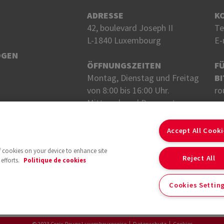
ADRESSE
K
42, boulevard Joseph II
Te
L-1840 Luxembourg
E-
OGEN
ÖFFNUNGSZEITEN
F
Montag, Dienstag und Freitag
BI
von 8:00 bis 16:00 Uhr.
ro
Mittwoch und Donnerstag
von 8 bis 18 Uhr.
FO
Accept All Cook
of cookies on your device to enhance site
Reject All
efforts.
Politique de cookies
Cookies Settin
Mit der Unterstützung von
© 2023 Croix-Rouge Luxembourgeoise
Datenschutz
Cookies