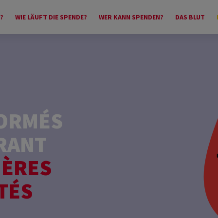
?
WIE LÄUFT DIE SPENDE?
WER KANN SPENDEN?
DAS BLUT
FORMÉS
RANT
IÈRES
TÉS