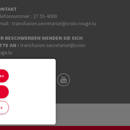
ONTAKT
lefonnummer :
27 55-4000
mail :
transfusion.secretariat@croix-rouge.lu
ÜR BESCHWERDEN WENDEN SIE SICH
TTE AN :
transfusion.secretariat@croix-
uge.lu
LGEN SIE UNS AUF
ies
gs