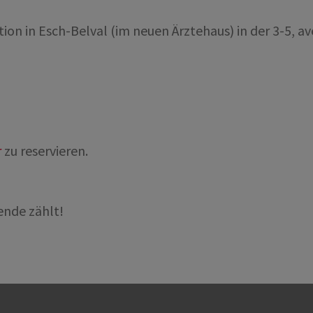
on in Esch-Belval (im neuen Ärztehaus) in der 3-5, av
r
zu reservieren.
ende zählt!