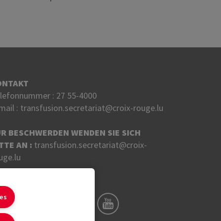
ONTAKT
lefonnummer :
27 55-4000
mail :
transfusion.secretariat@croix-rouge.lu
ÜR BESCHWERDEN WENDEN SIE SICH
TTE AN :
transfusion.secretariat@croix-
uge.lu
LGEN SIE UNS AUF
ies