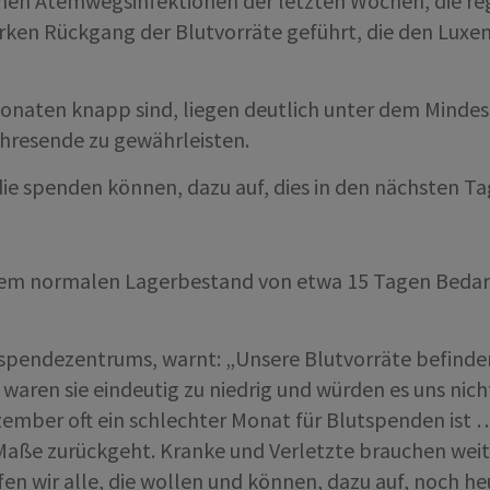
eichen Atemwegsinfektionen der letzten Wochen, die 
rken Rückgang der Blutvorräte geführt, die den Lux
Monaten knapp sind, liegen deutlich unter dem Mindest
ahresende zu gewährleisten.
die spenden können, dazu auf, dies in den nächsten Ta
einem normalen Lagerbestand von etwa 15 Tagen Bedarf,
spendezentrums, warnt: „Unsere Blutvorräte befinde
waren sie eindeutig zu niedrig und würden es uns nich
ember oft ein schlechter Monat für Blutspenden ist 
Maße zurückgeht. Kranke und Verletzte brauchen weit
fen wir alle, die wollen und können, dazu auf, noch h