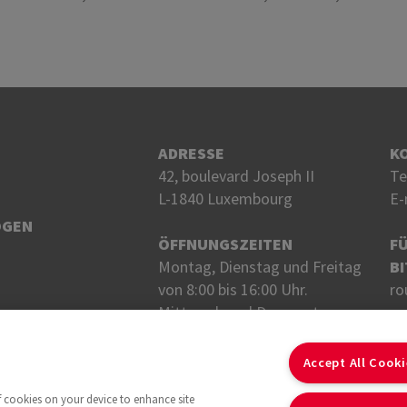
ADRESSE
K
42, boulevard Joseph II
Te
L-1840 Luxembourg
E-
OGEN
ÖFFNUNGSZEITEN
F
Montag, Dienstag und Freitag
BI
von 8:00 bis 16:00 Uhr.
ro
Mittwoch und Donnerstag
von 8 bis 18 Uhr.
FO
Accept All Cook
of cookies on your device to enhance site