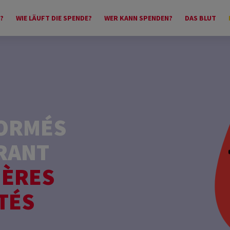
?
WIE LÄUFT DIE SPENDE?
WER KANN SPENDEN?
DAS BLUT
FORMÉS
RANT
IÈRES
TÉS